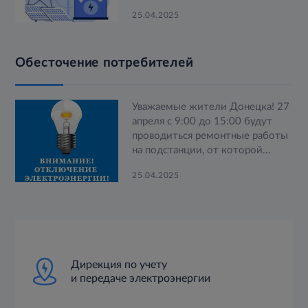
постановлением Правительства
25.04.2025
РФ от 29 декабря 2022 года №
2501 на территории Донецкой
Народной Республики,
Обесточение потребителей
Луганской Народной
Республики, Запорожской и
Херсонской областей назначена
системообразующей
Уважаемые жители Донецка! 27
территориальной сетевой
апреля с 9:00 до 15:00 будут
организацией АО «Юго-Западная
проводиться ремонтные работы
Электросетевая Компания» (АО
на подстанции, от которой
«Юго-Западная ЭСК») .
запитаны Ворошиловский и
25.04.2025
Калининский районы.
Дирекция по учету
и передаче электроэнергии