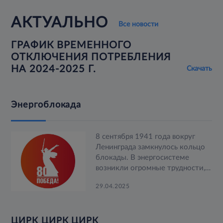
АКТУАЛЬНО
Все новости
ГРАФИК ВРЕМЕННОГО
ОТКЛЮЧЕНИЯ ПОТРЕБЛЕНИЯ
НА 2024-2025 Г.
Скачать
Энергоблокада
8 сентября 1941 года вокруг
Ленинграда замкнулось кольцо
блокады. В энергосистеме
возникли огромные трудности,
связанные с тем, что город был
29.04.2025
отрезан от электростанций.
ЦИРК ЦИРК ЦИРК