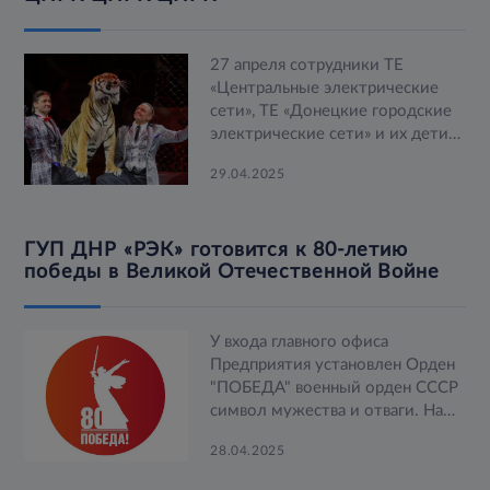
27 апреля сотрудники ТЕ
«Центральные электрические
сети», ТЕ «Донецкие городские
электрические сети» и их дети
смогли насладиться цирковой
29.04.2025
программой.
ГУП ДНР «РЭК» готовится к 80-летию
победы в Великой Отечественной Войне
У входа главного офиса
Предприятия установлен Орден
"ПОБЕДА" военный орден СССР
символ мужества и отваги. На
фонарных столбах размещены
28.04.2025
праздничные постеры,
напоминающие о великом