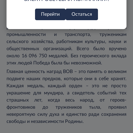
«За доблестный труд в Великой Отечественной войне
1941-1945 гг.». Ее учредили уже после окончания
Перейти
Остаться
войны – 6 июня 1945 года. Медаль предназначалась
работникам разных сфер труда: рабочим
промышленности и транспорта, труженикам
сельского хозяйства, работникам культуры, науки и
общественных организаций. Всего было вручено
около 16 096 750 медалей. Без героического вклада
этих людей Победа была бы невозможной.
Главная ценность наград ВОВ – это память о великом
подвиге наших предков, которые они в себе хранят.
Каждая медаль, каждый орден – это не просто
украшение для мундира, а свидетель событий тех
страшных лет, когда весь народ, от героев-
фронтовиков до тружеников тыла, проявил
невероятную силу духа и единство ради сохранения
свободы и независимости Родины.