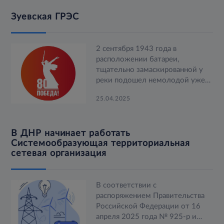
подвиге нашего народа. На входе
Зуевская ГРЭС
в здание нас встречают флаги
победы.
2 сентября 1943 года в
расположении батареи,
тщательно замаскированной у
реки подошел немолодой уже
человек в полувоенном
25.04.2025
костюме. В документе, который
он предъявил офицеру,
говорилось о том, что он,
В ДНР начинает работать
Александр Иосифович
Системообразующая территориальная
Дробышев, уполномоченный
сетевая организация
Государственным Комитетом
Обороны СССР по снабжению
электроэнергией
освобожденных районов
В соответствии с
Донбасса. Бывший начальник
распоряжением Правительства
Левобережной ГРЭС в
Российской Федерации от 16
Новосибирске.
апреля 2025 года № 925-р и