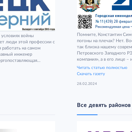
Помните, Константин Симо
в условиях войны
погоны на плечах? Нет. Вое
лет люди этой профессии с
так близка нашему совре
я работать на самом
Петровского Западного Р
лавный инженер
компания», а в его лице –
ергопоставляющая
Читать статью полностью
Скачать газету
28.02.2024
Все девять районов