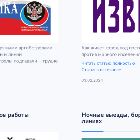
 прямыми артобстрелами
Как живет город под пос
и и линии
против мирного населени
стрелы подпадали – трудно
Читать статью полностью
Статья в источнике
01.02.2024
ков работы
Ночные выезды, бор
линиях