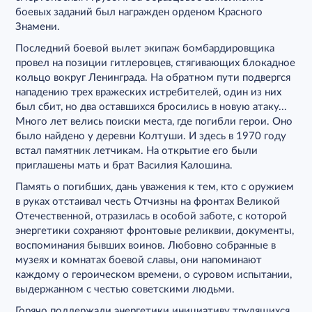
боевых заданий был награжден орденом Красного
Знамени.
Последний боевой вылет экипаж бомбардировщика
провел на позиции гитлеровцев, стягивающих блокадное
кольцо вокруг Ленинграда. На обратном пути подвергся
нападению трех вражеских истребителей, один из них
был сбит, но два оставшихся бросились в новую атаку...
Много лет велись поиски места, где погибли герои. Оно
было найдено у деревни Колтуши. И здесь в 1970 году
встал памятник летчикам. На открытие его были
приглашены мать и брат Василия Калошина.
Память о погибших, дань уважения к тем, кто с оружием
в руках отстаивал честь Отчизны на фронтах Великой
Отечественной, отразилась в особой заботе, с которой
энергетики сохраняют фронтовые реликвии, документы,
воспоминания бывших воинов. Любовно собранные в
музеях и комнатах боевой славы, они напоминают
каждому о героическом времени, о суровом испытании,
выдержанном с честью советскими людьми.
Горячо поддержали энергетики инициативу трудящихся