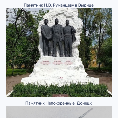
Памятник Н.В. Руманцеву в Вырице
Памятник Непокоренные, Донецк