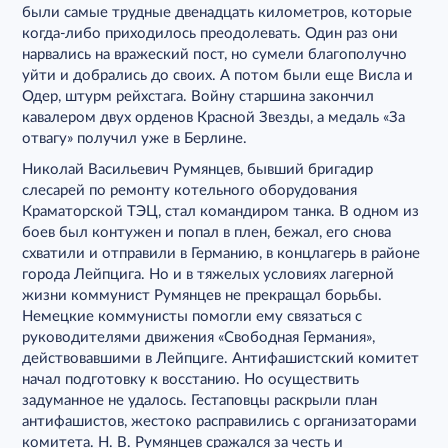
были самые трудные двенадцать километров, которые
когда-либо приходилось преодолевать. Один раз они
нарвались на вражеский пост, но сумели благополучно
уйти и добрались до своих. А потом были еще Висла и
Одер, штурм рейхстага. Войну старшина закончил
кавалером двух орденов Красной Звезды, а медаль «За
отвагу» получил уже в Берлине.
Николай Васильевич Румянцев, бывший бригадир
слесарей по ремонту котельного оборудования
Краматорской ТЭЦ, стал командиром танка. В одном из
боев был контужен и попал в плен, бежал, его снова
схватили и отправили в Германию, в концлагерь в районе
города Лейпцига. Но и в тяжелых условиях лагерной
жизни коммунист Румянцев не прекращал борьбы.
Немецкие коммунисты помогли ему связаться с
руководителями движения «Свободная Германия»,
действовавшими в Лейпциге. Антифашистский комитет
начал подготовку к восстанию. Но осуществить
задуманное не удалось. Гестаповцы раскрыли план
антифашистов, жестоко расправились с организаторами
комитета. Н. В. Румянцев сражался за честь и