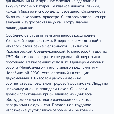
динамомашины. Аварийное освещение сделали от
аккумуляторных батарей. И главное никакой паники,
каждый быстро и споро делал свое дело. Слаженность
была как в хорошем оркестре. Сказалась закаленная при
эвакуации зугрэсовская выучка. К утру аварию
ликвидировали.
Особенно быстрыми темпами велось расширение
Уральской энергосистемы. В первые же месяцы войны
началось расширение Челябинской, Закамской,
Красногорской, Среднеуральской, Кизеловской и других
ТЭС. Форсированное развитие уральской энергетики
протекало в тяжелейших условиях. Примером служит
работа «Челябэнерго» и его главного предприятия –
Челябинской ГРЭС. Установленный на станции
двухсменный 10?часовой рабочий день не
соответствовал реальной трудовой обстановке. Люди по
нескольку дней не покидали цехов. Они вели
доукомплектование прибывавшего из Донбасса
оборудования до полного изнеможения, лишь с
перерывами на еду и сон. Предельное трудовое
напряжение усугублялось огромными бытовыми