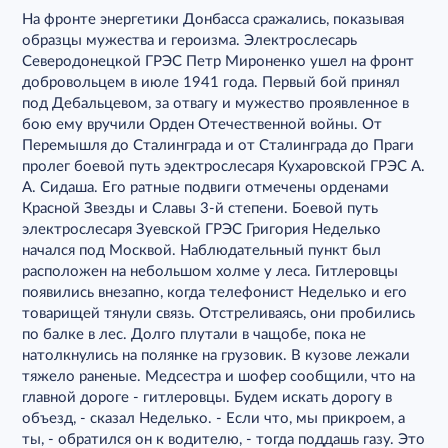
На фронте энергетики Донбасса сражались, показывая
образцы мужества и героизма. Электрослесарь
Северодонецкой ГРЭС Петр Мироненко ушел на фронт
добровольцем в июле 1941 года. Первый бой принял
под Дебальцевом, за отвагу и мужество проявленное в
бою ему вручили Орден Отечественной войны. От
Перемышля до Сталинграда и от Сталинграда до Праги
пролег боевой путь эдектрослесаря Кухаровской ГРЭС А.
А. Сидаша. Его ратные подвиги отмечены орденами
Красной Звезды и Славы 3-й степени. Боевой путь
электрослесаря Зуевской ГРЭС Григория Неделько
начался под Москвой. Наблюдательный пункт был
расположен на небольшом холме у леса. Гитлеровцы
появились внезапно, когда телефонист Неделько и его
товарищей тянули связь. Отстреливаясь, они пробились
по балке в лес. Долго плутали в чащобе, пока не
натолкнулись на полянке на грузовик. В кузове лежали
тяжело раненые. Медсестра и шофер сообщили, что на
главной дороге - гитлеровцы. Будем искать дорогу в
объезд, - сказал Неделько. - Если что, мы прикроем, а
ты, - обратился он к водителю, - тогда поддашь газу. Это