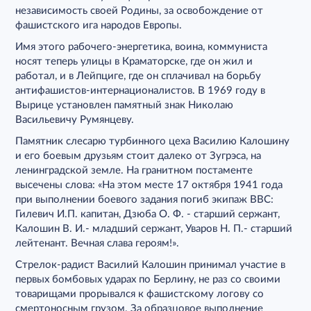
независимость своей Родины, за освобождение от
фашистского ига народов Европы.
Имя этого рабочего-энергетика, воина, коммуниста
носят теперь улицы в Краматорске, где он жил и
работал, и в Лейпциге, где он сплачивал на борьбу
антифашистов-интернационалистов. В 1969 году в
Вырице установлен памятный знак Николаю
Васильевичу Румянцеву.
Памятник слесарю турбинного цеха Василию Калошину
и его боевым друзьям стоит далеко от Зугрэса, на
ленинградской земле. На гранитном постаменте
высечены слова: «На этом месте 17 октября 1941 года
при выполнении боевого задания погиб экипаж ВВС:
Гилевич И.П. капитан, Дзюба О. Ф. - старший сержант,
Калошин В. И.- младший сержант, Уваров Н. П.- старший
лейтенант. Вечная слава героям!».
Стрелок-радист Василий Калошин принимал участие в
первых бомбовых ударах по Берлину, не раз со своими
товарищами прорывался к фашистскому логову со
смертоносным грузом. За образцовое выполнение