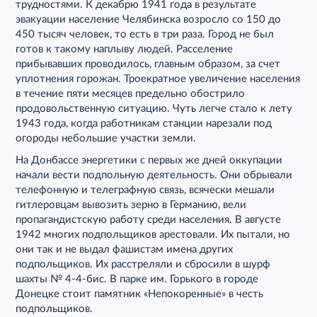
трудностями. К декабрю 1941 года в результате
эвакуации население Челябинска возросло со 150 до
450 тысяч человек, то есть в три раза. Город не был
готов к такому наплыву людей. Расселение
прибывавших проводилось, главным образом, за счет
уплотнения горожан. Троекратное увеличение населения
в течение пяти месяцев предельно обострило
продовольственную ситуацию. Чуть легче стало к лету
1943 года, когда работникам станции нарезали под
огороды небольшие участки земли.
На Донбассе энергетики с первых же дней оккупации
начали вести подпольную деятельность. Они обрывали
телефонную и телеграфную связь, всячески мешали
гитлеровцам вывозить зерно в Германию, вели
пропагандистскую работу среди населения. В августе
1942 многих подпольщиков арестовали. Их пытали, но
они так и не выдал фашистам имена других
подпольщиков. Их расстреляли и сбросили в шурф
шахты № 4-4-бис. В парке им. Горького в городе
Донецке стоит памятник «Непокоренные» в честь
подпольщиков.