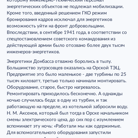
которому инженерно-технический персонал
энергетических объектов не подлежал мобилизации.
Кроме того, введенный решением ГКО режим
бронирования кадров исключал для энергетиков
возможность уйти на фронт добровольцами.
Впоследствии, в сентябре 1941 года, в соответствии со
спецпостановлением советского командования из
действующей армии было отозвано более двух тысяч
инженеров-энергетиков.
Энергетики Донбасса отважно боролись в тылу.
Большинство зугрэсовцев оказались на Орской ТЭЦ.
Предприятие это было маленькое - две турбины по 25
тысяч киловатт, третью только начинали монтировать.
Оборудование, старое, быстро нагревалось.
Ремонтировать приходилось бесконечно. А однажды
ночью случилась беда: в одну из турбин, и так
работающую на пределе, из котельной забросили воду.
Н. М. Аксенов, который был тогда в Орске начальником
смены электрического цеха, до сих пор с изумлением
вспоминает эту ночь: «Работали мы как одержимые.
Для вспомогательного оборудования запустили