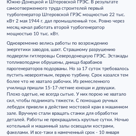
Южно-Донецкой и Штеровской ГРЭС. В результате
самоотверженного труда строителей первый
турбогенератор Штеровской ГРЭС мощностью 22 тыс.
кВт 2 мая 1944 г. дал промышленный ток. Ровно через
месяц начал работать второй турбогенератор
мощностью 10 тыс. кВт.
Одновременно велись работы по возрождению
энергетики заводов, шахт. Страшному разрушению
подвергли гитлеровцы Северодонецкую ГРЭС. Эстакады
топливоподачи обрушены, днища барабанов
парогенераторов подорваны. Но за 17 суток требовалось
пустить невероятным, первую турбину. Срок казался тем
более что не хватало рабочих. Из ремесленного
училища пришли 15-17-летние юноши и девушки.
Плохо одетые, не всегда сытые. У них порою не хватало
сил, чтобы поднимать тяжести. С помощью ручных
лебедок привели в действие мостовой кран в машинном
зале. Вручную стали вращать станки для обработки
деталей. Работы не прекращались круглые сутки. Ночью
котельный и машинный залы освещали кострами,
факелами. И все-таки в намеченный срок - 10 января