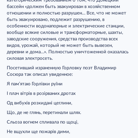
категорическим требованием о том, что Донецкий
бассейн «должен быть эвакуирован в хозяйственном
отношении и полностью разрушен… Все, что не может
быть эвакуировано, подлежит разрушению, в
особенности водонапорные и электрические станции,
вообще всякие силовые и трансформаторные, шахты,
заводские сооружения, средства производства всех
видов, урожай, который не может быть вывезен,
деревни и дома…». Полностью уничтоженной оказалась
силовая электросеть.
Посетивший израненную Горловку поэт Владимир
Сосюра так описал увиденное:
Я пам’ятаю Горлівки руїни
І плач вітрів в розірваних дротах
Од вибухів розкидані цеглини,
Що, де не глянь, перетинали шлях.
Сльоза вогнем спливала по щоці,
Не вщухли ще пожарів дими,