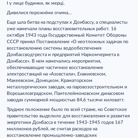
І у лице будинки, як мерці,
Дивилися порожніми очима…
Еще шла битва на подступах к Донбассу, а специалисты
уже намечали планы восстановительных работ. 16
октября 1943 года Государственный Комитет Обороны
СССР принял Постановление «О неотложных задачах по
восстановлению системы водообеспечения
Донбассводтреста и предприятий Наркомчермета в
Донбассе». В нем намечались мероприятия,
обеспечивающие частичное восстановление
электростанций на «Азовстали», Енакиевском,
Макеевском, Донецком, Краматорском
металлургических заводах, на паровозостроительном и
Ворошиловградском, Пантелеймоновском динасовом
заводах суммарной мощностью 84,6 тысячи киловатт.
Трудное положение было по всей стране, но Советское
правительство выделило для восстановления и развития
энергетики Донбасса в течение 1943-1945 годов 167
миллионов рублей, не считая расходов на
восстановление промышленно-заводских