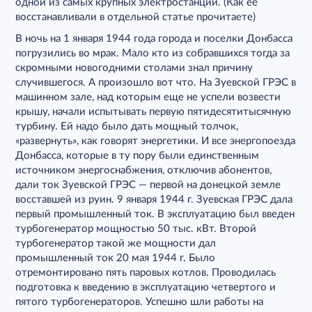
одной из самых крупных электростанций. (Как ее
восстанавливали в отдельной статье прочитаете)
В ночь на 1 января 1944 года города и поселки Донбасса
погрузились во мрак. Мало кто из собравшихся тогда за
скромными новогодними столами знал причину
случившегося. А произошло вот что. На Зуевской ГРЭС в
машинном зале, над которым еще не успели возвести
крышу, начали испытывать первую пятидесятитысячную
турбину. Ей надо было дать мощный толчок,
«развернуть», как говорят энергетики. И все энергопоезда
Донбасса, которые в ту пору были единственным
источником энергоснабжения, отключив абонентов,
дали ток Зуевской ГРЭС — первой на донецкой земле
восставшей из руин. 9 января 1944 г. Зуевская ГРЭС дала
первый промышленный ток. В эксплуатацию был введен
турбогенератор мощностью 50 тыс. кВт. Второй
турбогенератор такой же мощности дал
промышленный ток 20 мая 1944 г. Было
отремонтировано пять паровых котлов. Проводилась
подготовка к введению в эксплуатацию четвертого и
пятого турбогенераторов. Успешно шли работы на